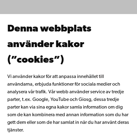
Forska hos oss
Samarbeta med oss
Åbo Akademis bibliotek
Denna webbplats
Kontinuerligt lärande
Donera till Åbo Akademi
använder kakor
Gå med i Åbo Akademis alumnnätverk
Om Åbo Akademi
(”cookies”)
Intranätet
Vi använder kakor för att anpassa innehållet till
användarna, erbjuda funktioner för sociala medier och
Facebook
Instagram
YouTube
LinkedIn
Blog
Snapchat
analysera vår trafik. Vår webb använder service av tredje
parter, t.ex. Google, YouTube och Giosg, dessa tredje
parter kan via sina egna kakor samla information om dig
som de kan kombinera med annan information som du har
gett dem eller som de har samlat in när du har använt deras
tjänster.