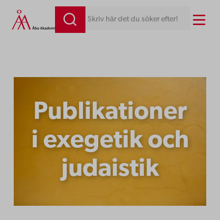
Hoppa
Menu
Skriv här det du söker efter!
till
innehåll
Publikationer
i exegetik och
judaistik