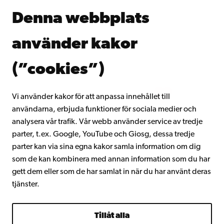
Åbo Akademis bibliotek
Denna webbplats
Kontinuerligt lärande
Donera till Åbo Akademi
använder kakor
Gå med i Åbo Akademis alumnnätverk
Om Åbo Akademi
(”cookies”)
Intranätet
Vi använder kakor för att anpassa innehållet till
användarna, erbjuda funktioner för sociala medier och
Facebook
Instagram
YouTube
LinkedIn
Blog
Snapchat
analysera vår trafik. Vår webb använder service av tredje
parter, t.ex. Google, YouTube och Giosg, dessa tredje
parter kan via sina egna kakor samla information om dig
som de kan kombinera med annan information som du har
gett dem eller som de har samlat in när du har använt deras
tjänster.
Tillåt alla