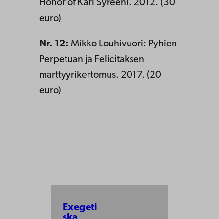
Honor of Kari Syreeni. 2012. (30
euro)
Nr. 12:
Mikko Louhivuori: Pyhien
Perpetuan ja Felicitaksen
marttyyrikertomus. 2017. (20
euro)
Exegeti
ska