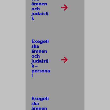
ämnen
och
judaisti
k
Exegeti
ska
ämnen
och
judaisti
k –
persona
l
Exegeti
ska
ämnen