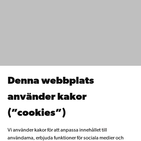
Kontaktuppgifter
Tillgänglighet
Dataskydd
IT-hjälp
Fakulteterna
Studera hos oss
Forska hos oss
Samarbeta med oss
Åbo Akademis bibliotek
Denna webbplats
Kontinuerligt lärande
Donera till Åbo Akademi
använder kakor
Gå med i Åbo Akademis alumnnätverk
Om Åbo Akademi
(”cookies”)
Intranätet
Vi använder kakor för att anpassa innehållet till
användarna, erbjuda funktioner för sociala medier och