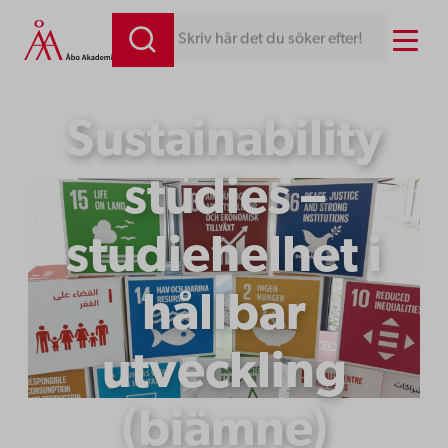
Menu
Skriv här det du söker efter!
Sustainability
studies –
studiehelhet i
hållbar
utveckling
(biämne)