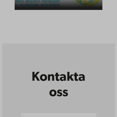
kursanmälan
Kontakta
oss