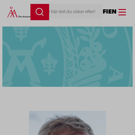
Menu
FI
EN
Skriv här det du söker efter!