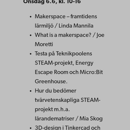
Onsdag 6.6, kl. 10-16
Makerspace – framtidens
lärmiljö / Linda Mannila
What is a makerspace? / Joe
Moretti
Testa på Teknikpoolens
STEAM-projekt, Energy
Escape Room och Micro:Bit
Greenhouse.
Hur du bedömer
tvärvetenskapliga STEAM-
projekt m.h.a.
lärandematriser / Mia Skog
3D-design i Tinkercad och