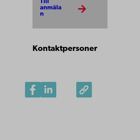
Till
anmäla
n
Kontaktpersoner