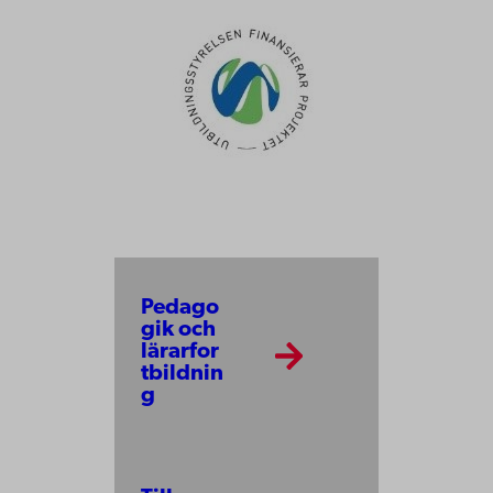
Pedago
gik och
lärarfor
tbildnin
g