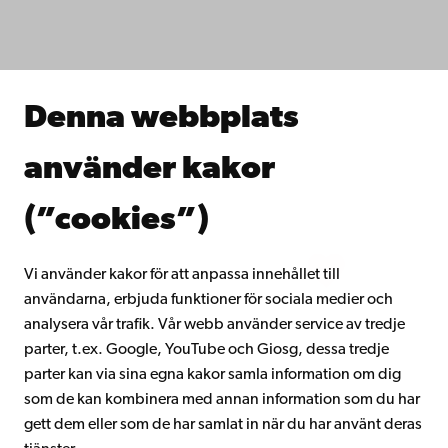
Studera hos oss
Forska hos oss
Samarbeta med oss
Åbo Akademis bibliotek
Denna webbplats
Kontinuerligt lärande
Donera till Åbo Akademi
använder kakor
Gå med i Åbo Akademis alumnnätverk
Om Åbo Akademi
(”cookies”)
Intranätet
Vi använder kakor för att anpassa innehållet till
användarna, erbjuda funktioner för sociala medier och
Facebook
Instagram
YouTube
LinkedIn
Blog
Snapchat
analysera vår trafik. Vår webb använder service av tredje
parter, t.ex. Google, YouTube och Giosg, dessa tredje
parter kan via sina egna kakor samla information om dig
som de kan kombinera med annan information som du har
gett dem eller som de har samlat in när du har använt deras