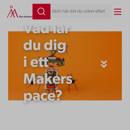
Hoppa
Menu
Skriv här det du söker efter!
till
Vad lär
innehåll
du dig
i ett
Makers
pace?