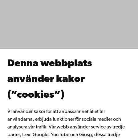
Tillgänglighet
Dataskydd
IT-hjälp
Fakulteterna
Studera hos oss
Forska hos oss
Samarbeta med oss
Åbo Akademis bibliotek
Denna webbplats
Kontinuerligt lärande
Donera till Åbo Akademi
använder kakor
Gå med i Åbo Akademis alumnnätverk
Om Åbo Akademi
(”cookies”)
Intranätet
Vi använder kakor för att anpassa innehållet till
användarna, erbjuda funktioner för sociala medier och
Facebook
Instagram
YouTube
LinkedIn
Blog
Snapchat
analysera vår trafik. Vår webb använder service av tredje
parter, t.ex. Google, YouTube och Giosg, dessa tredje