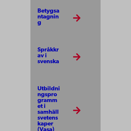
Betygsa
ntagnin
g
Språkkr
av i
svenska
Utbildni
ngspro
gramm
et i
samhäll
svetens
kaper
(Vasa)