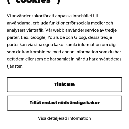
(”cookies”)
Intranätet
Vi använder kakor för att anpassa innehållet till
användarna, erbjuda funktioner för sociala medier och
Facebook
Instagram
YouTube
LinkedIn
Blog
Snapchat
analysera vår trafik. Vår webb använder service av tredje
parter, t.ex. Google, YouTube och Giosg, dessa tredje
parter kan via sina egna kakor samla information om dig
som de kan kombinera med annan information som du har
gett dem eller som de har samlat in när du har använt deras
tjänster.
Tillåt alla
Tillåt endast nödvändiga kakor
Visa detaljerad information