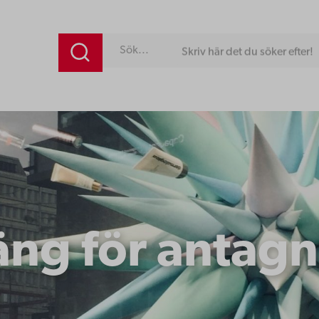
Skriv här det du söker efter!
äng för antagn