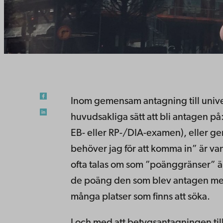
Inom gemensam antagning till univer
huvudsakliga sätt att bli antagen p
EB- eller RP-/DIA-examen), eller g
behöver jag för att komma in” är van
ofta talas om som ”poänggränser” är
de poäng den som blev antagen med
många platser som finns att söka.