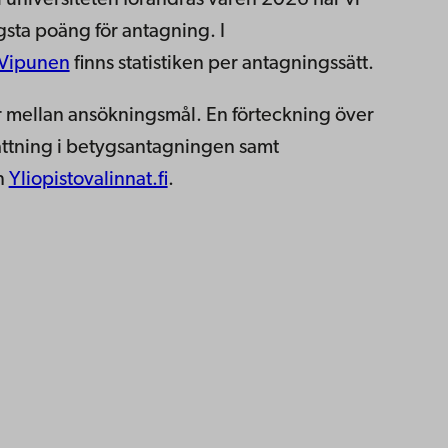
l universiteten förändras våren 2026 har vi
ägsta poäng för antagning. I
Vipunen
finns statistiken per antagningssätt.
 mellan ansökningsmål. En förteckning över
ttning i betygsantagningen samt
an
Yliopistovalinnat.fi
.
ppgifter
lighet
dd
Facebook
Instagram
YouTube
LinkedIn
Blog
Snapchat