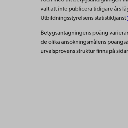
I och med att betygsantagningen til
valt att inte publicera tidigare års l
Utbildningsstyrelsens statistiktjänst
Betygsantagningens poäng varierar
de olika ansökningsmålens poängsä
urvalsprovens struktur finns på sid
Kontaktu
Åbo Akademi
Tillgäng
Domkyrkotorget 3
Datasky
20500 Åbo
IT-hjälp