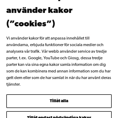
Donera till Åbo Akademi
använder kakor
Gå med i Åbo Akademis alumnnätverk
Om Åbo Akademi
(”cookies”)
Intranätet
Vi använder kakor för att anpassa innehållet till
användarna, erbjuda funktioner för sociala medier och
Facebook
Instagram
YouTube
LinkedIn
Blog
Snapchat
analysera vår trafik. Vår webb använder service av tredje
parter, t.ex. Google, YouTube och Giosg, dessa tredje
parter kan via sina egna kakor samla information om dig
som de kan kombinera med annan information som du har
gett dem eller som de har samlat in när du har använt deras
tjänster.
Tillåt alla