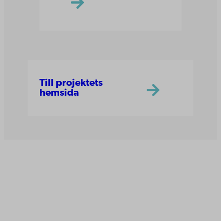
Till projektets
hemsida
Åbo Akademi
Domkyrkotorget 3
20500 Åbo