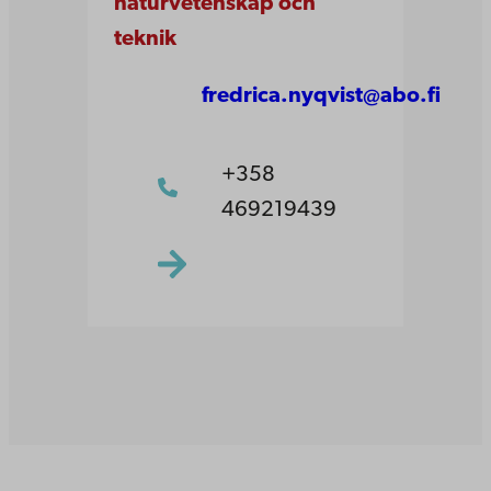
naturvetenskap och
teknik
fredrica.nyqvist@abo.fi
+358
469219439