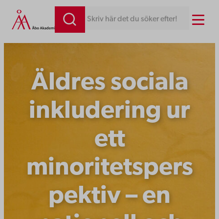
Hoppa
Menu
Skriv här det du söker efter!
till
innehåll
Äldres sociala
inkludering ur
ett
minoritetspers
pektiv – en