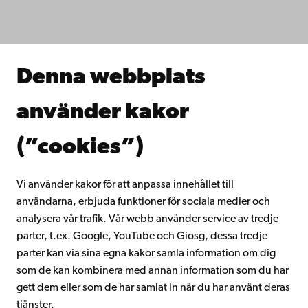
Studera hos oss
Forska hos oss
Samarbeta med oss
Åbo Akademis bibliotek
Denna webbplats
Kontinuerligt lärande
Donera till Åbo Akademi
använder kakor
Gå med i Åbo Akademis alumnnätverk
Om Åbo Akademi
(”cookies”)
Intranätet
Vi använder kakor för att anpassa innehållet till
användarna, erbjuda funktioner för sociala medier och
Facebook
Instagram
YouTube
LinkedIn
Blog
Snapchat
analysera vår trafik. Vår webb använder service av tredje
parter, t.ex. Google, YouTube och Giosg, dessa tredje
parter kan via sina egna kakor samla information om dig
som de kan kombinera med annan information som du har
gett dem eller som de har samlat in när du har använt deras
tjänster.