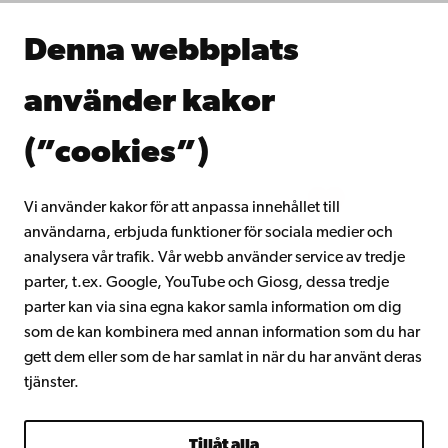
Samarbeta med oss
Åbo Akademis bibliotek
Denna webbplats
Kontinuerligt lärande
Donera till Åbo Akademi
använder kakor
Gå med i Åbo Akademis alumnnätverk
Om Åbo Akademi
(”cookies”)
Intranätet
Vi använder kakor för att anpassa innehållet till
användarna, erbjuda funktioner för sociala medier och
Facebook
Instagram
YouTube
LinkedIn
Blog
Snapchat
analysera vår trafik. Vår webb använder service av tredje
parter, t.ex. Google, YouTube och Giosg, dessa tredje
parter kan via sina egna kakor samla information om dig
som de kan kombinera med annan information som du har
gett dem eller som de har samlat in när du har använt deras
tjänster.
Tillåt alla