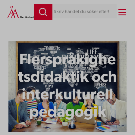
Menu
Skriv här det du söker efter!
Flerspråkighe
tsdidaktik och
interkulturell
pedagogik