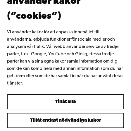
använder kakor
Gå med i Åbo Akademis alumnnätverk
Om Åbo Akademi
(”cookies”)
Intranätet
Vi använder kakor för att anpassa innehållet till
användarna, erbjuda funktioner för sociala medier och
Facebook
Instagram
YouTube
LinkedIn
Blog
Snapchat
analysera vår trafik. Vår webb använder service av tredje
parter, t.ex. Google, YouTube och Giosg, dessa tredje
parter kan via sina egna kakor samla information om dig
som de kan kombinera med annan information som du har
gett dem eller som de har samlat in när du har använt deras
tjänster.
Tillåt alla
Tillåt endast nödvändiga kakor