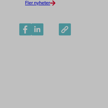
Fler nyheter
Åbo Akademi
Domkyrkotorget 3
20500 Åbo
Åbo Akademi i Vasa