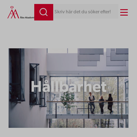
Hoppa
Menu
Skriv här det du söker efter!
till
innehåll
Hållbarhet