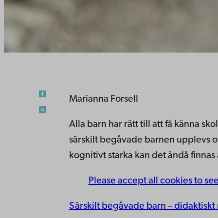
Marianna Forsell
Alla barn har rätt till att få känna
särskilt begåvade barnen upplevs o
kognitivt starka kan det ändå finnas
Please accept all cookies to se
Särskilt begåvade barn – didaktiskt 