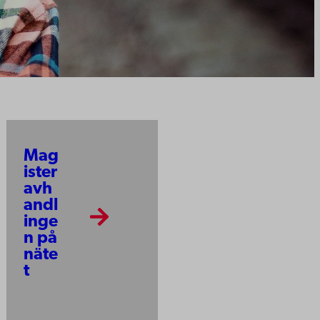
Mag
ister
avh
andl
inge
n på
näte
t