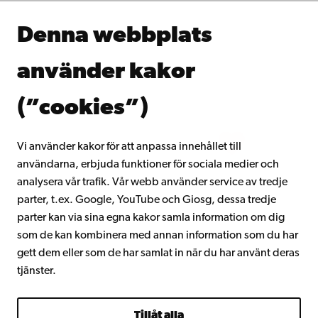
Samarbeta med oss
Åbo Akademis bibliotek
Denna webbplats
Kontinuerligt lärande
Donera till Åbo Akademi
använder kakor
Gå med i Åbo Akademis alumnnätverk
Om Åbo Akademi
(”cookies”)
Intranätet
Vi använder kakor för att anpassa innehållet till
användarna, erbjuda funktioner för sociala medier och
Facebook
Instagram
YouTube
LinkedIn
Blog
Snapchat
analysera vår trafik. Vår webb använder service av tredje
parter, t.ex. Google, YouTube och Giosg, dessa tredje
parter kan via sina egna kakor samla information om dig
som de kan kombinera med annan information som du har
gett dem eller som de har samlat in när du har använt deras
tjänster.
Tillåt alla