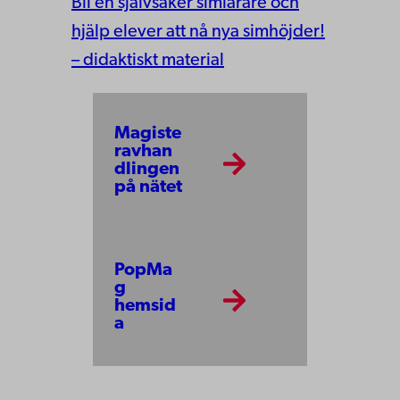
Bli en självsäker simlärare och
hjälp elever att nå nya simhöjder!
– didaktiskt material
Magiste
ravhan
dlingen
på nätet
PopMa
g
hemsid
a