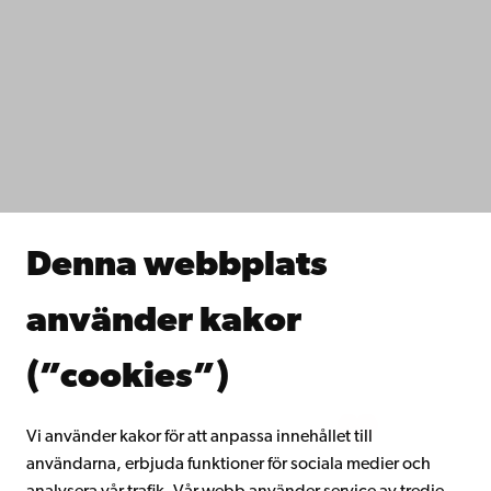
Kontaktuppgifter
Tillgänglighet
Dataskydd
IT-hjälp
Fakulteterna
Studera hos oss
Forska hos oss
Samarbeta med oss
Åbo Akademis bibliotek
Denna webbplats
Kontinuerligt lärande
Donera till Åbo Akademi
använder kakor
Gå med i Åbo Akademis alumnnätverk
Om Åbo Akademi
(”cookies”)
Intranätet
Vi använder kakor för att anpassa innehållet till
användarna, erbjuda funktioner för sociala medier och
Facebook
Instagram
YouTube
LinkedIn
Blog
Snapchat