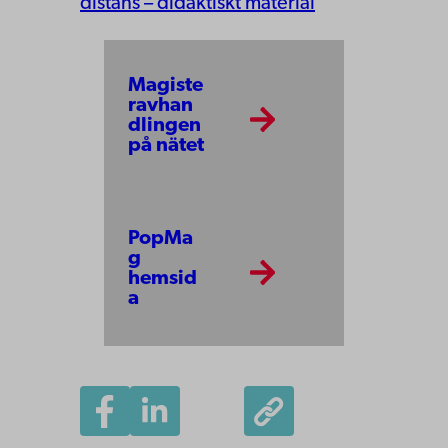
distans – didaktiskt material
Magiste
ravhan
dlingen
på nätet
PopMa
g
hemsid
a