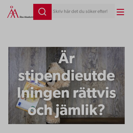
Hoppa
Menu
Skriv här det du söker efter!
till
innehåll
Är
stipendieutde
lningen rättvis
och jämlik?