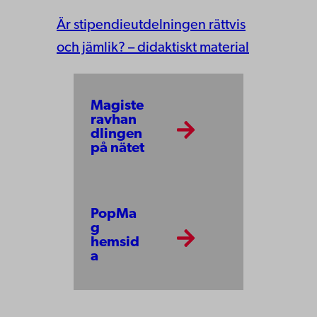
Är stipendieutdelningen rättvis
och jämlik? – didaktiskt material
Magiste
ravhan
dlingen
på nätet
PopMa
g
hemsid
a