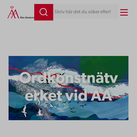
Hoppa
Menu
Skriv här det du söker efter!
till
innehåll
Ordkonstnätv
erket vid ÅA