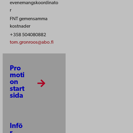
evenemangskoordinato
r
FNT gemensamma
kostnader
+358 504080882
tom.gronroos@abo.fi
Pro
moti
on
start
sida
Infö