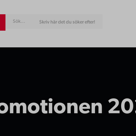
Skriv här det du söker efter!
omotionen 2