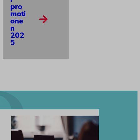
r
pro
moti
one
n
202
5