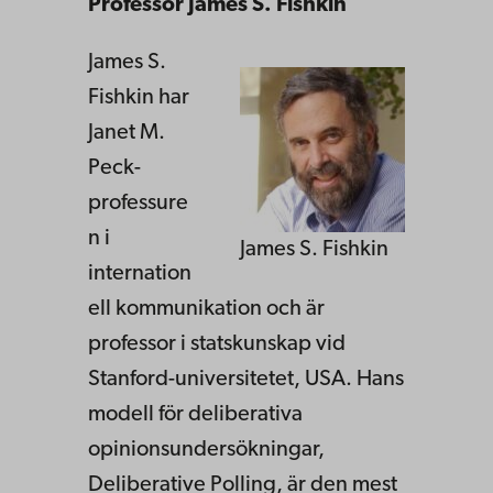
Professor James S. Fishkin
James S.
Fishkin har
Janet M.
Peck-
professure
n i
James S. Fishkin
internation
ell kommunikation och är
professor i statskunskap vid
Stanford-universitetet, USA. Hans
modell för deliberativa
opinionsundersökningar,
Deliberative Polling, är den mest