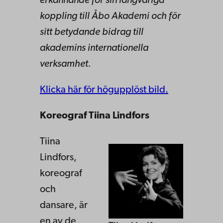
erkännande för sin långvariga
koppling till Åbo Akademi och för
sitt betydande bidrag till
akademins internationella
verksamhet.
Klicka här för högupplöst bild.
Koreograf Tiina Lindfors
Tiina
Lindfors,
koreograf
och
dansare, är
en av de