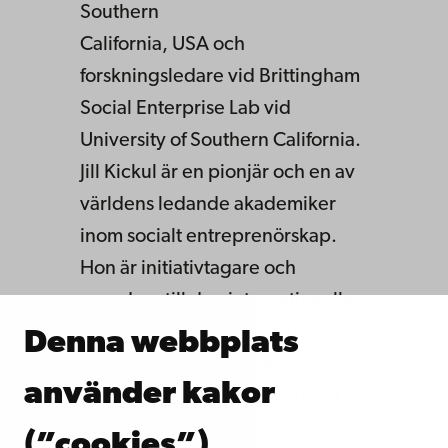
Southern
California, USA och
forskningsledare vid Brittingham
Social Enterprise Lab vid
University of Southern California.
Jill Kickul är en pionjär och en av
världens ledande akademiker
inom socialt entreprenörskap.
Hon är initiativtagare och
grundare till den internationella,
årliga Social Entrepreneurship-
Denna webbplats
konferensen, som är den största
använder kakor
inom sitt område. Jill Kickul har
publicerat mer än 100
(”cookies”)