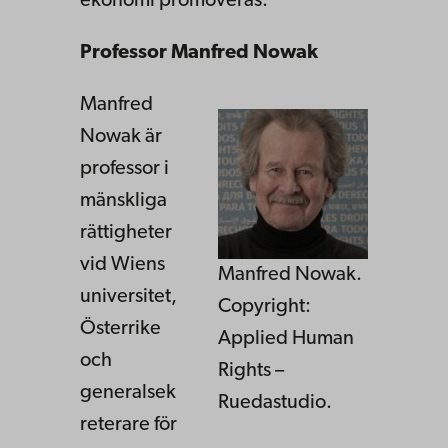
ekonomi promoveras:
Professor Manfred Nowak
Manfred
Nowak är
professor i
mänskliga
rättigheter
vid Wiens
Manfred Nowak.
universitet,
Copyright:
Österrike
Applied Human
och
Rights –
generalsek
Ruedastudio.
reterare för