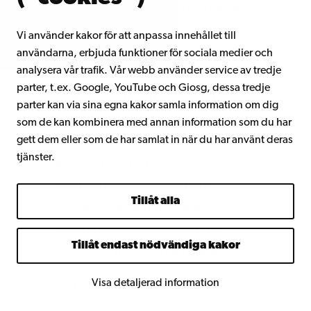
vetenskapliga artiklar i ledande
tidskrifter inom entreprenörskap
Vi använder kakor för att anpassa innehållet till
och ledarskap. Hennes mest
användarna, erbjuda funktioner för sociala medier och
analysera vår trafik. Vår webb använder service av tredje
sålda bok Understanding Social
parter, t.ex. Google, YouTube och Giosg, dessa tredje
Entrepreneurship är en del av
parter kan via sina egna kakor samla information om dig
kurslitteraturen vid över 80
som de kan kombinera med annan information som du har
gett dem eller som de har samlat in när du har använt deras
universitet världen över. Jill
tjänster.
Kickul stöder Åbo Akademis
tyngdpunktsområde inom
Tillåt alla
minoritetsforskning samt
handelshögskolans fokus på
Tillåt endast nödvändiga kakor
mångfald inom organisationer.
Visa detaljerad information
Jill Kickul promoveras till