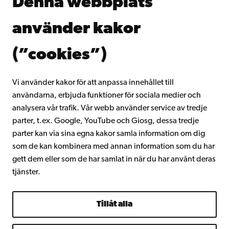
Denna webbplats
Kontinuerligt lärande
Donera till Åbo Akademi
använder kakor
Gå med i Åbo Akademis alumnnätverk
Om Åbo Akademi
(”cookies”)
Intranätet
Vi använder kakor för att anpassa innehållet till
användarna, erbjuda funktioner för sociala medier och
Facebook
Instagram
YouTube
LinkedIn
Blog
Snapchat
analysera vår trafik. Vår webb använder service av tredje
parter, t.ex. Google, YouTube och Giosg, dessa tredje
parter kan via sina egna kakor samla information om dig
som de kan kombinera med annan information som du har
gett dem eller som de har samlat in när du har använt deras
tjänster.
Tillåt alla