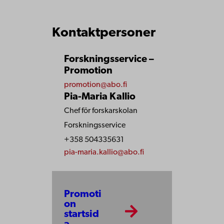
Kontaktpersoner
Forskningsservice –
Promotion
promotion@abo.fi
Pia-Maria Kallio
Chef för forskarskolan
Forskningsservice
+358 504335631
pia-maria.kallio@abo.fi
Promoti
on
startsid