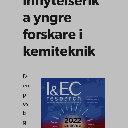
inflytelserik
a yngre
forskare i
kemiteknik
D
en
pr
es
ti
g