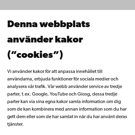
Forska hos oss
Samarbeta med oss
Åbo Akademis bibliotek
Denna webbplats
Kontinuerligt lärande
Donera till Åbo Akademi
använder kakor
Gå med i Åbo Akademis alumnnätverk
Om Åbo Akademi
(”cookies”)
Intranätet
Vi använder kakor för att anpassa innehållet till
användarna, erbjuda funktioner för sociala medier och
Facebook
Instagram
YouTube
LinkedIn
Blog
Snapchat
analysera vår trafik. Vår webb använder service av tredje
parter, t.ex. Google, YouTube och Giosg, dessa tredje
parter kan via sina egna kakor samla information om dig
som de kan kombinera med annan information som du har
gett dem eller som de har samlat in när du har använt deras
tjänster.