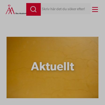
Hoppa
Menu
Skriv här det du söker efter!
till
innehåll
Aktuellt