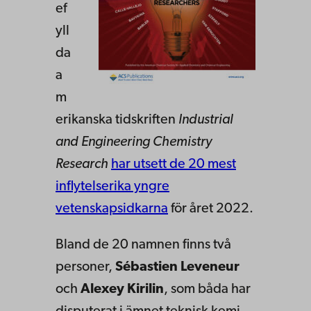
ef
yll
da
a
m
erikanska tidskriften
Industrial
and Engineering Chemistry
Research
har utsett de 20 mest
inflytelserika yngre
vetenskapsidkarna
för året 2022.
Bland de 20 namnen finns två
personer,
Sébastien Leveneur
och
Alexey Kirilin
, som båda har