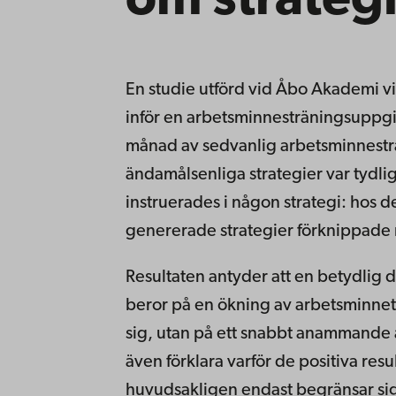
om strategi
En studie utförd vid Åbo Akademi visa
inför en arbetsminnesträningsuppgif
månad av sedvanlig arbetsminnesträ
ändamålsenliga strategier var tydli
instruerades i någon strategi: hos
genererade strategier förknippade 
Resultaten antyder att en betydlig 
beror på en ökning av arbetsminnet
sig, utan på ett snabbt anammande a
även förklara varför de positiva re
huvudsakligen endast begränsar sig