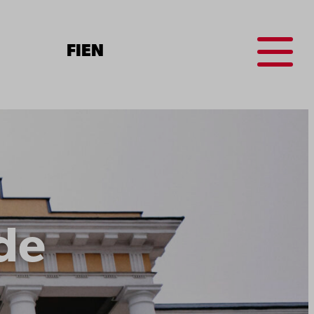
Menu
FI
EN
de