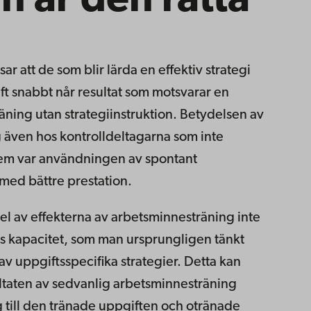
n är den rätta
r att de som blir lärda en effektiv strategi
t snabbt når resultat som motsvarar en
ning utan strategiinstruktion. Betydelsen av
g även hos kontrolldeltagarna som inte
 dem var användningen av spontant
med bättre prestation.
del av effekterna av arbetsminnesträning inte
s kapacitet, som man ursprungligen tänkt
v uppgiftsspecifika strategier. Detta kan
sultaten av sedvanlig arbetsminnesträning
 till den tränade uppgiften och otränade