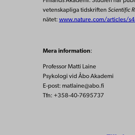
Finlands Akademi. Studien har publ
vetenskapliga tidskriften
Scientific 
nätet:
www.nature.com/articles/s
Mera information
:
Professor Matti Laine
Psykologi vid Åbo Akademi
E-post: matlaine@abo.fi
Tfn: +358-40-7695737