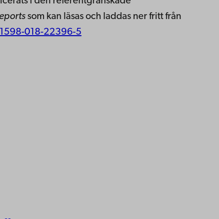
icerats i den referentgranskade
Reports
som kan läsas och laddas ner fritt från
41598-018-22396-5