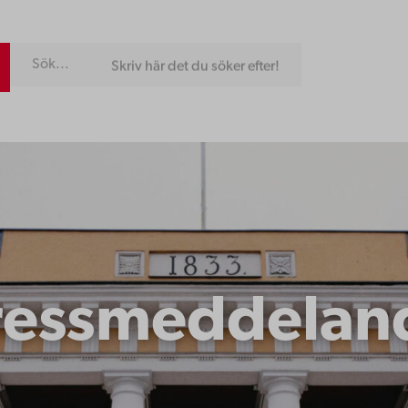
Skriv här det du söker efter!
ressmeddelan