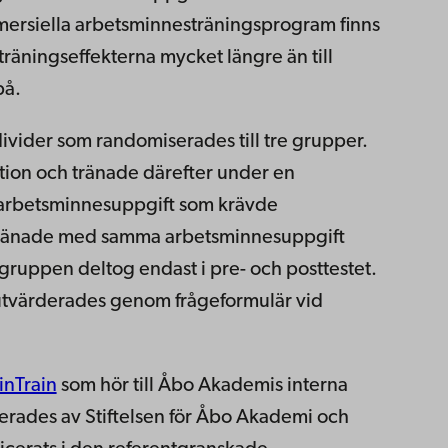
mersiella arbetsminnesträningsprogram finns
e träningseffekterna mycket längre än till
på.
divider som randomiserades till tre grupper.
ktion och tränade därefter under en
 arbetsminnesuppgift som krävde
ränade med samma arbetsminnesuppgift
 gruppen deltog endast i pre- och posttestet.
utvärderades genom frågeformulär vid
inTrain
som hör till Åbo Akademis interna
erades av Stiftelsen för Åbo Akademi och