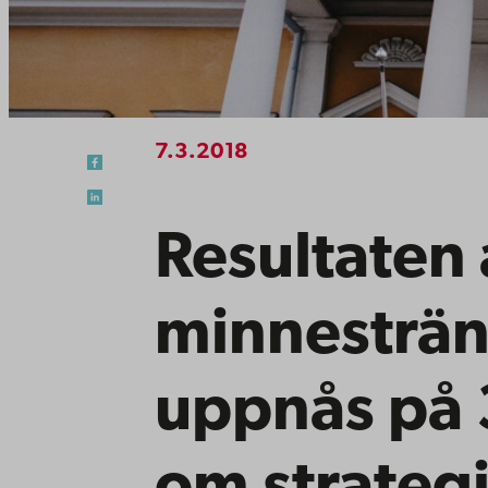
7.3.2018
Resultaten
minnesträn
uppnås på 