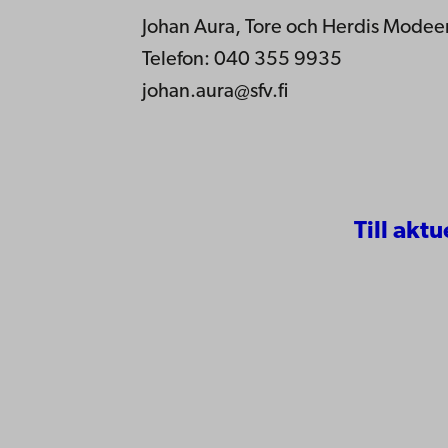
Johan Aura, Tore och Herdis Modeens
Telefon: 040 355 9935
johan.aura@sfv.fi
Till aktu
Kontaktu
Åbo Akademi
Tillgäng