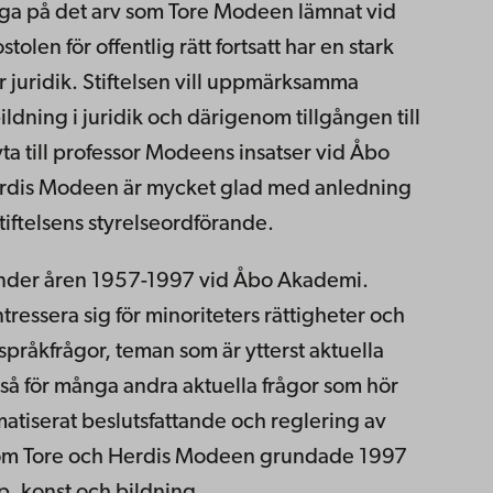
ygga på det arv som Tore Modeen lämnat vid
olen för offentlig rätt fortsatt har en stark
 juridik. Stiftelsen vill uppmärksamma
ildning i juridik och därigenom tillgången till
ta till professor Modeens insatser vid Åbo
Herdis Modeen är mycket glad med anledning
stiftelsens styrelseordförande.
nder åren 1957-1997 vid Åbo Akademi.
ressera sig för minoriteters rättigheter och
pråkfrågor, teman som är ytterst aktuella
så för många andra aktuella frågor som hör
matiserat beslutsfattande och reglering av
lse som Tore och Herdis Modeen grundade 1997
, konst och bildning.