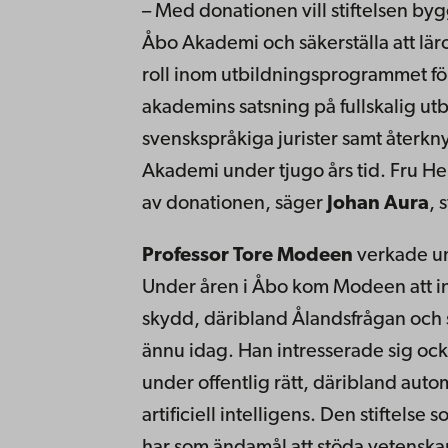
– Med donationen vill stiftelsen b
Åbo Akademi och säkerställa att lärost
roll inom utbildningsprogrammet för
akademins satsning på fullskalig utb
svenskspråkiga jurister samt återkny
Akademi under tjugo års tid. Fru 
av donationen, säger
Johan Aura
, 
Professor Tore Modeen
verkade u
Under åren i Åbo kom Modeen att int
skydd, däribland Ålandsfrågan och s
ännu idag. Han intresserade sig ock
under offentlig rätt, däribland auto
artificiell intelligens. Den stifte
har som ändamål att stöda vetenskap