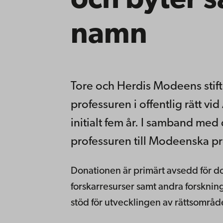
och byter s
namn
Tore och Herdis Modeens stift
professuren i offentlig rätt v
initialt fem år. I samband me
professuren till Modeenska prof
Donationen är primärt avsedd för do
forskarresurser samt andra forsknin
stöd för utvecklingen av rättsområdet