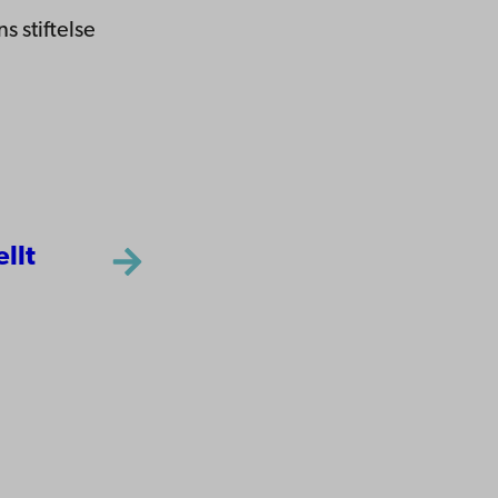
 stiftelse
ellt
ppgifter
lighet