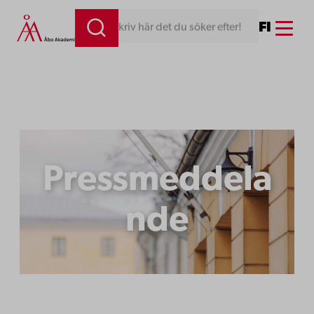
Hoppa
Menu
FI
Skriv här det du söker efter!
till
innehåll
Pressmeddela
nde