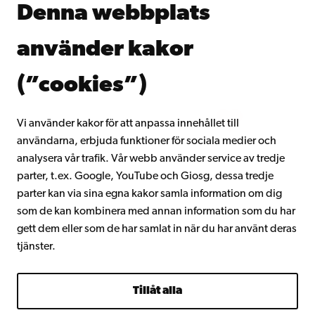
Denna webbplats
Kontinuerligt lärande
Donera till Åbo Akademi
använder kakor
Gå med i Åbo Akademis alumnnätverk
Om Åbo Akademi
(”cookies”)
Intranätet
Vi använder kakor för att anpassa innehållet till
användarna, erbjuda funktioner för sociala medier och
Facebook
Instagram
YouTube
LinkedIn
Blog
Snapchat
analysera vår trafik. Vår webb använder service av tredje
parter, t.ex. Google, YouTube och Giosg, dessa tredje
parter kan via sina egna kakor samla information om dig
som de kan kombinera med annan information som du har
gett dem eller som de har samlat in när du har använt deras
tjänster.
Tillåt alla