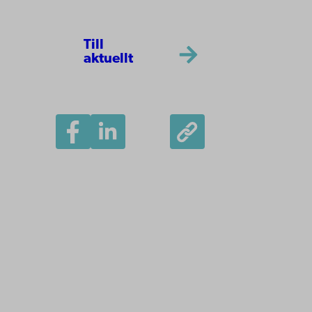
Till
aktuellt
Åbo Akademi
Domkyrkotorget 3
20500 Åbo