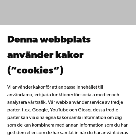
Fakulteterna
Studera hos oss
Forska hos oss
Samarbeta med oss
Åbo Akademis bibliotek
Denna webbplats
Kontinuerligt lärande
Donera till Åbo Akademi
använder kakor
Gå med i Åbo Akademis alumnnätverk
Om Åbo Akademi
(”cookies”)
Intranätet
Vi använder kakor för att anpassa innehållet till
användarna, erbjuda funktioner för sociala medier och
Facebook
Instagram
YouTube
LinkedIn
Blog
Snapchat
analysera vår trafik. Vår webb använder service av tredje
parter, t.ex. Google, YouTube och Giosg, dessa tredje
parter kan via sina egna kakor samla information om dig
som de kan kombinera med annan information som du har
gett dem eller som de har samlat in när du har använt deras