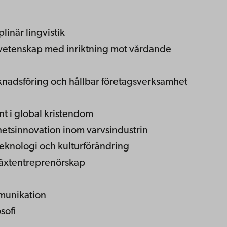
plinär lingvistik
dvetenskap med inriktning mot vårdande
knadsföring och hållbar företagsverksamhet
nt i global kristendom
rhetsinnovation inom varvsindustrin
 teknologi och kulturförändring
lväxtentreprenörskap
munikation
osofi