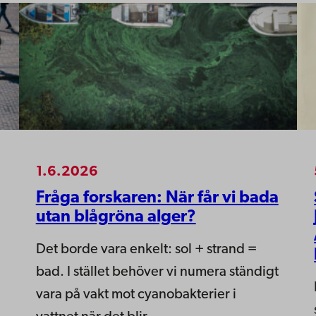
1.6.2026
Fråga forskaren: När får vi bada
utan blågröna alger?
Det borde vara enkelt: sol + strand =
bad. I stället behöver vi numera ständigt
vara på vakt mot cyanobakterier i