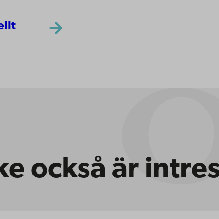
ellt
e också är intre