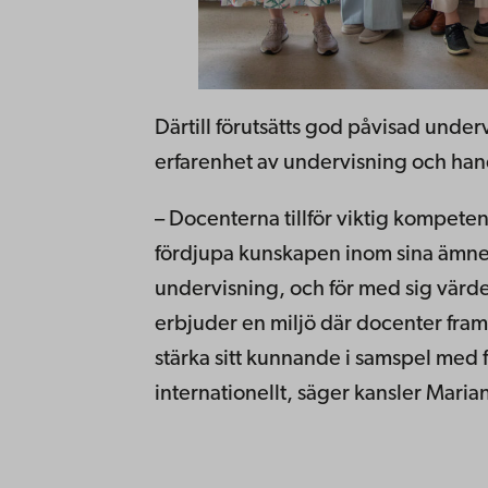
Därtill förutsätts god påvisad und
erfarenhet av undervisning och ha
– Docenterna tillför viktig kompete
fördjupa kunskapen inom sina ämnes
undervisning, och för med sig värd
erbjuder en miljö där docenter fram
stärka sitt kunnande i samspel med 
internationellt, säger kansler Maria