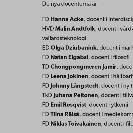
De nya docenterna är:
FD
Hanna Acke
, docent i interdisci
HVD
Malin Andtfolk
, docent i vår
välfärdsteknologi
ED
Olga Dziubaniuk
, docent i mar
FD
Natan Elgabsi
, docent i filosofi
TD
Chongpongmeren Jamir
, doce
FD
Leena Jokinen
, docent i hållba
FD
Johnny Långstedt
, docent i ny
TkD
Juhana Peltonen
, docent i til
FD
Emil Rosqvist
, docent i ytkemi
FD
Tiina Räisä
, docent i mediekom
FD
Niklas Toivakainen
, docent i fil