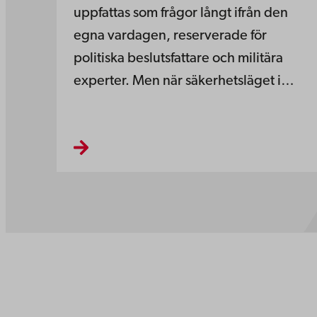
uppfattas som frågor långt ifrån den
egna vardagen, reserverade för
politiska beslutsfattare och militära
experter. Men när säkerhetsläget i…
Kontaktu
Åbo Akademi
Tillgäng
Domkyrkotorget 3
Datasky