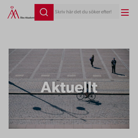
Hoppa
Menu
Skriv här det du söker efter!
till
innehåll
Aktuellt