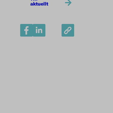
aktuellt
Åbo Akademi
Domkyrkotorget 3
20500 Åbo
Åbo Akademi i Vasa