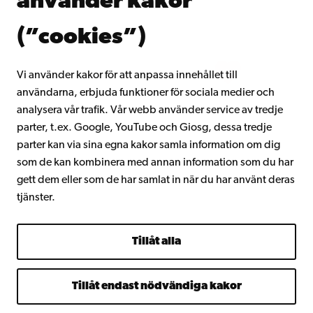
använder kakor
Gå med i Åbo Akademis alumnnätverk
Om Åbo Akademi
(”cookies”)
Intranätet
Vi använder kakor för att anpassa innehållet till
användarna, erbjuda funktioner för sociala medier och
Facebook
Instagram
YouTube
LinkedIn
Blog
Snapchat
analysera vår trafik. Vår webb använder service av tredje
parter, t.ex. Google, YouTube och Giosg, dessa tredje
parter kan via sina egna kakor samla information om dig
som de kan kombinera med annan information som du har
gett dem eller som de har samlat in när du har använt deras
tjänster.
Tillåt alla
Tillåt endast nödvändiga kakor