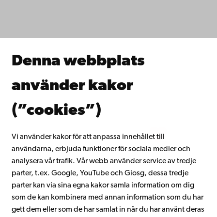
Fakulteterna
Studera hos oss
Forska hos oss
Samarbeta med oss
Åbo Akademis bibliotek
Denna webbplats
Kontinuerligt lärande
Donera till Åbo Akademi
använder kakor
Gå med i Åbo Akademis alumnnätverk
Om Åbo Akademi
(”cookies”)
Intranätet
Vi använder kakor för att anpassa innehållet till
användarna, erbjuda funktioner för sociala medier och
Facebook
Instagram
YouTube
LinkedIn
Blog
Snapchat
analysera vår trafik. Vår webb använder service av tredje
parter, t.ex. Google, YouTube och Giosg, dessa tredje
parter kan via sina egna kakor samla information om dig
som de kan kombinera med annan information som du har
gett dem eller som de har samlat in när du har använt deras