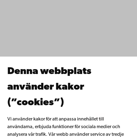
Kontaktuppgifter
Tillgänglighet
Dataskydd
IT-hjälp
Fakulteterna
Studera hos oss
Forska hos oss
Samarbeta med oss
Åbo Akademis bibliotek
Denna webbplats
Kontinuerligt lärande
Donera till Åbo Akademi
använder kakor
Gå med i Åbo Akademis alumnnätverk
Om Åbo Akademi
(”cookies”)
Intranätet
Vi använder kakor för att anpassa innehållet till
användarna, erbjuda funktioner för sociala medier och
Facebook
Instagram
YouTube
LinkedIn
Blog
Snapchat
analysera vår trafik. Vår webb använder service av tredje