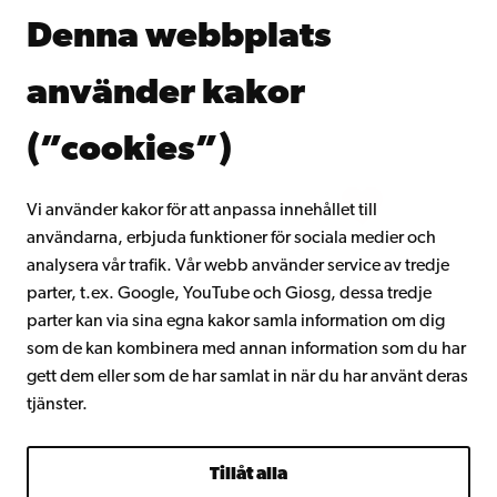
Åbo Akademis bibliotek
Denna webbplats
Kontinuerligt lärande
Donera till Åbo Akademi
använder kakor
Gå med i Åbo Akademis alumnnätverk
Om Åbo Akademi
(”cookies”)
Intranätet
Vi använder kakor för att anpassa innehållet till
användarna, erbjuda funktioner för sociala medier och
Facebook
Instagram
YouTube
LinkedIn
Blog
Snapchat
analysera vår trafik. Vår webb använder service av tredje
parter, t.ex. Google, YouTube och Giosg, dessa tredje
parter kan via sina egna kakor samla information om dig
som de kan kombinera med annan information som du har
gett dem eller som de har samlat in när du har använt deras
tjänster.
Tillåt alla