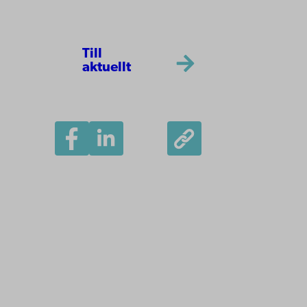
Till
aktuellt
Åbo Akademi
Domkyrkotorget 3