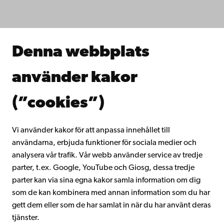
Studera hos oss
Forska hos oss
Samarbeta med oss
Åbo Akademis bibliotek
Denna webbplats
Kontinuerligt lärande
Donera till Åbo Akademi
använder kakor
Gå med i Åbo Akademis alumnnätverk
Om Åbo Akademi
(”cookies”)
Intranätet
Vi använder kakor för att anpassa innehållet till
användarna, erbjuda funktioner för sociala medier och
Facebook
Instagram
YouTube
LinkedIn
Blog
Snapchat
analysera vår trafik. Vår webb använder service av tredje
parter, t.ex. Google, YouTube och Giosg, dessa tredje
parter kan via sina egna kakor samla information om dig
som de kan kombinera med annan information som du har
gett dem eller som de har samlat in när du har använt deras
tjänster.