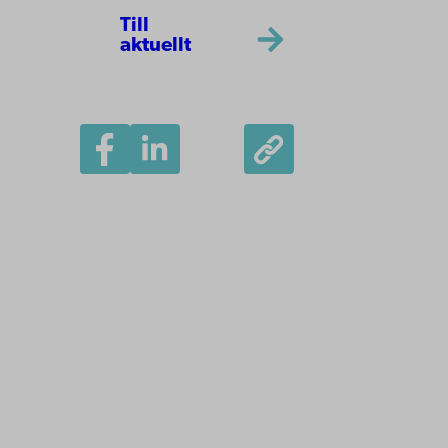
Till
aktuellt
Åbo Akademi
Domkyrkotorget 3
20500 Åbo