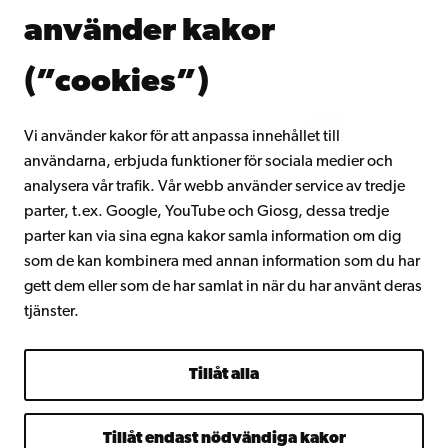
Donera till Åbo Akademi
använder kakor
Gå med i Åbo Akademis alumnnätverk
Om Åbo Akademi
(”cookies”)
Intranätet
Vi använder kakor för att anpassa innehållet till
användarna, erbjuda funktioner för sociala medier och
Facebook
Instagram
YouTube
LinkedIn
Blog
Snapchat
analysera vår trafik. Vår webb använder service av tredje
parter, t.ex. Google, YouTube och Giosg, dessa tredje
parter kan via sina egna kakor samla information om dig
som de kan kombinera med annan information som du har
gett dem eller som de har samlat in när du har använt deras
tjänster.
Tillåt alla
Tillåt endast nödvändiga kakor