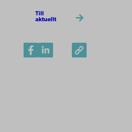
Till
aktuellt
Åbo Akademi
Domkyrkotorget 3
20500 Åbo