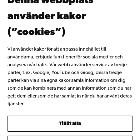
Denna webbplats
Kontinuerligt lärande
Donera till Åbo Akademi
använder kakor
Gå med i Åbo Akademis alumnnätverk
Om Åbo Akademi
(”cookies”)
Intranätet
Vi använder kakor för att anpassa innehållet till
användarna, erbjuda funktioner för sociala medier och
Facebook
Instagram
YouTube
LinkedIn
Blog
Snapchat
analysera vår trafik. Vår webb använder service av tredje
parter, t.ex. Google, YouTube och Giosg, dessa tredje
parter kan via sina egna kakor samla information om dig
som de kan kombinera med annan information som du har
gett dem eller som de har samlat in när du har använt deras
tjänster.
Tillåt alla