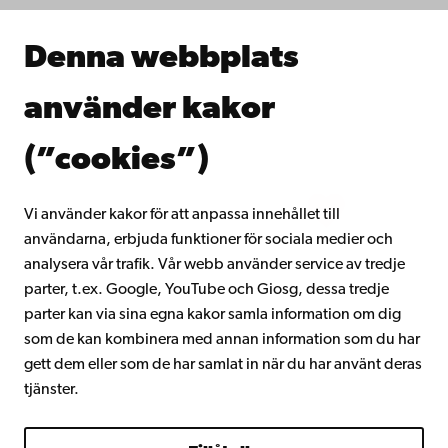
Samarbeta med oss
Åbo Akademis bibliotek
Denna webbplats
Kontinuerligt lärande
Donera till Åbo Akademi
använder kakor
Gå med i Åbo Akademis alumnnätverk
Om Åbo Akademi
(”cookies”)
Intranätet
Vi använder kakor för att anpassa innehållet till
användarna, erbjuda funktioner för sociala medier och
Facebook
Instagram
YouTube
LinkedIn
Blog
Snapchat
analysera vår trafik. Vår webb använder service av tredje
parter, t.ex. Google, YouTube och Giosg, dessa tredje
parter kan via sina egna kakor samla information om dig
som de kan kombinera med annan information som du har
gett dem eller som de har samlat in när du har använt deras
tjänster.