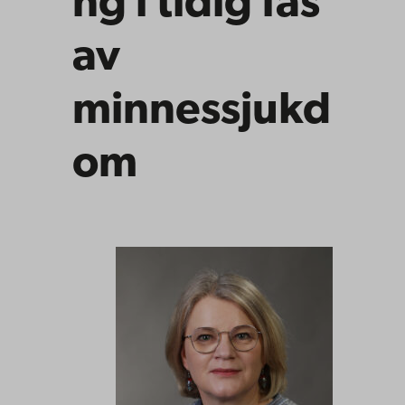
ng i tidig fas
av
minnessjukd
om