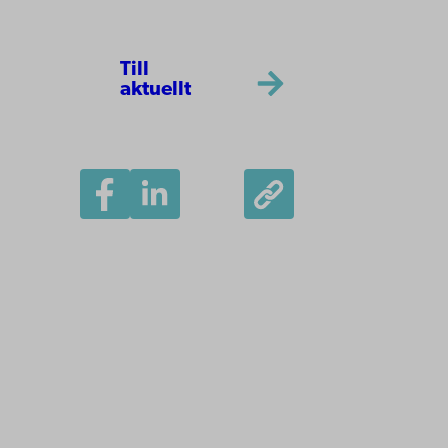
Till
aktuellt
Åbo Akademi
Domkyrkotorget 3