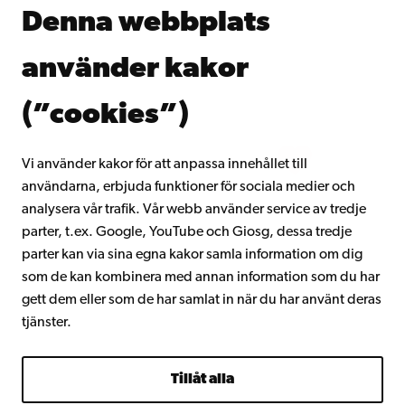
Åbo Akademis bibliotek
Denna webbplats
Kontinuerligt lärande
Donera till Åbo Akademi
använder kakor
Gå med i Åbo Akademis alumnnätverk
Om Åbo Akademi
(”cookies”)
Intranätet
Vi använder kakor för att anpassa innehållet till
användarna, erbjuda funktioner för sociala medier och
Facebook
Instagram
YouTube
LinkedIn
Blog
Snapchat
analysera vår trafik. Vår webb använder service av tredje
parter, t.ex. Google, YouTube och Giosg, dessa tredje
parter kan via sina egna kakor samla information om dig
som de kan kombinera med annan information som du har
gett dem eller som de har samlat in när du har använt deras
tjänster.
Tillåt alla