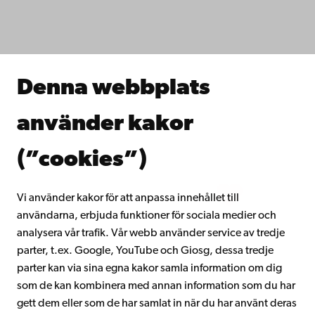
Fakulteterna
Studera hos oss
Forska hos oss
Samarbeta med oss
Åbo Akademis bibliotek
Denna webbplats
Kontinuerligt lärande
Donera till Åbo Akademi
använder kakor
Gå med i Åbo Akademis alumnnätverk
Om Åbo Akademi
(”cookies”)
Intranätet
Vi använder kakor för att anpassa innehållet till
användarna, erbjuda funktioner för sociala medier och
Facebook
Instagram
YouTube
LinkedIn
Blog
Snapchat
analysera vår trafik. Vår webb använder service av tredje
parter, t.ex. Google, YouTube och Giosg, dessa tredje
parter kan via sina egna kakor samla information om dig
som de kan kombinera med annan information som du har
gett dem eller som de har samlat in när du har använt deras