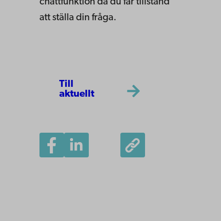
chattfunktion
då du får tillstånd
att ställa din fråga.
Till
aktuellt