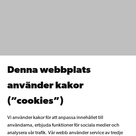
Kontaktuppgifter
Tillgänglighet
Dataskydd
IT-hjälp
Fakulteterna
Studera hos oss
Forska hos oss
Samarbeta med oss
Åbo Akademis bibliotek
Denna webbplats
Kontinuerligt lärande
Donera till Åbo Akademi
använder kakor
Gå med i Åbo Akademis alumnnätverk
Om Åbo Akademi
(”cookies”)
Intranätet
Vi använder kakor för att anpassa innehållet till
användarna, erbjuda funktioner för sociala medier och
Facebook
Instagram
YouTube
LinkedIn
Blog
Snapchat
analysera vår trafik. Vår webb använder service av tredje