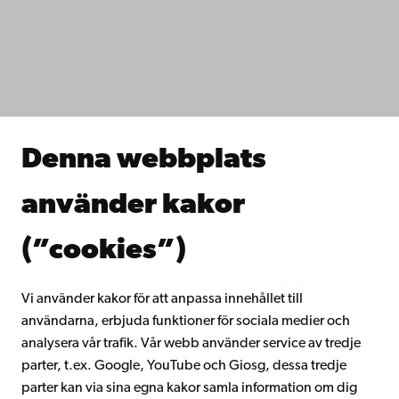
Dataskydd
IT-hjälp
Fakulteterna
Studera hos oss
Forska hos oss
Samarbeta med oss
Åbo Akademis bibliotek
Denna webbplats
Kontinuerligt lärande
Donera till Åbo Akademi
använder kakor
Gå med i Åbo Akademis alumnnätverk
Om Åbo Akademi
(”cookies”)
Intranätet
Vi använder kakor för att anpassa innehållet till
användarna, erbjuda funktioner för sociala medier och
Facebook
Instagram
YouTube
LinkedIn
Blog
Snapchat
analysera vår trafik. Vår webb använder service av tredje
parter, t.ex. Google, YouTube och Giosg, dessa tredje
parter kan via sina egna kakor samla information om dig