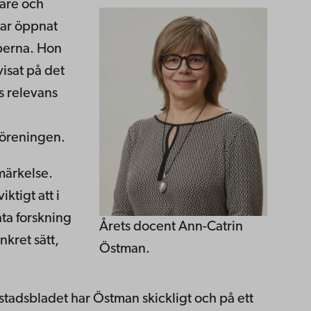
kare och
har öppnat
aperna. Hon
visat på det
s relevans
föreningen.
märkelse.
ktigt att i
åta forskning
Årets docent Ann-Catrin
kret sätt,
Östman.
tadsbladet har Östman skickligt och på ett