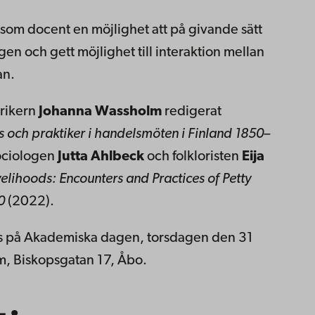
som docent en möjlighet att på givande sätt
gen och gett möjlighet till interaktion mellan
an.
orikern
Johanna Wassholm
redigerat
s och praktiker i handelsmöten i Finland 1850–
ociologen
Jutta
Ahlbeck
och folkloristen
Eija
velihoods: Encounters and Practices of Petty
60
(2022).
s på Akademiska dagen, torsdagen den 31
m, Biskopsgatan 17, Åbo.