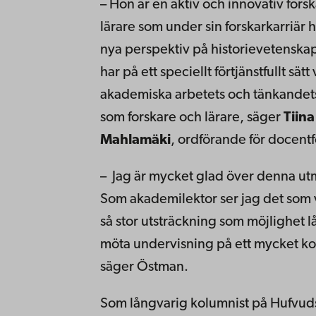
– Hon är en aktiv och innovativ fors
lärare som under sin forskarkarriär 
nya perspektiv på historievetensk
har på ett speciellt förtjänstfullt sätt 
akademiska arbetets och tänkandet
som forskare och lärare, säger
Tiina
Mahlamäki
, ordförande för docent
– Jag är mycket glad över denna ut
Som akademilektor ser jag det som vi
så stor utsträckning som möjlighet l
möta undervisning på ett mycket kon
säger Östman.
Som långvarig kolumnist på Hufvuds