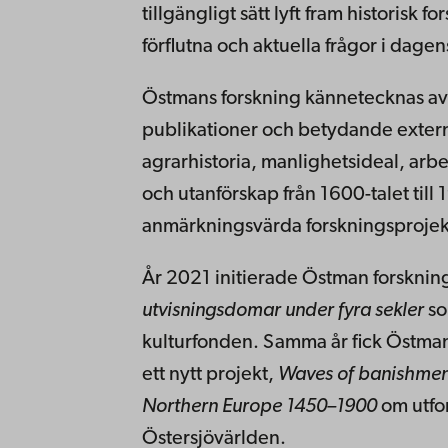
tillgängligt sätt lyft fram historis
förflutna och aktuella frågor i dagen
Östmans forskning kännetecknas av 
publikationer och betydande extern 
agrarhistoria, manlighetsideal, arbet
och utanförskap från 1600-talet ti
anmärkningsvärda forskningsprojek
År 2021 initierade Östman forsknin
utvisningsdomar under fyra sekler
so
kulturfonden. Samma år fick Östman 
ett nytt projekt,
Waves of banishment
Northern Europe 1450–1900
om utfor
Östersjövärlden.