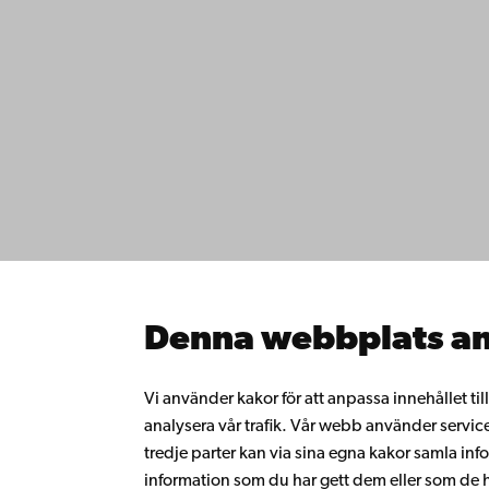
Kontaktu
Åbo Akademi
Tillgäng
Domkyrkotorget 3
Datasky
20500 Åbo
IT-hjälp
Fakultet
Studera 
Åbo Akademi i Vasa
Forska h
Strandgatan 2
Samarbe
65100 Vasa
Åbo Akad
Denna webbplats an
Kontinue
Växel
Donera t
Gå med 
+358 2 215 31
Vi använder kakor för att anpassa innehållet ti
alumnnä
analysera vår trafik. Vår webb använder servic
Om Åbo
tredje parter kan via sina egna kakor samla 
Intranäte
information som du har gett dem eller som de ha