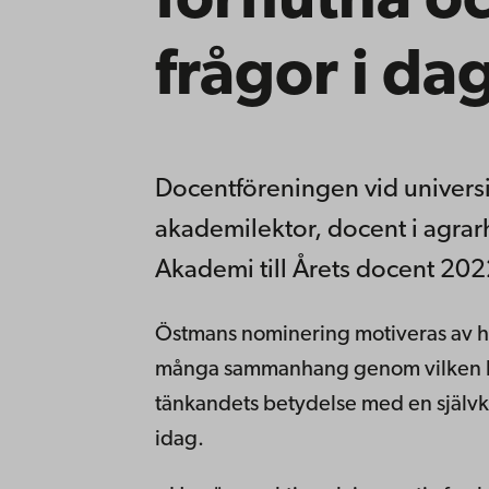
förflutna o
frågor i da
Docentföreningen vid universi
akademilektor, docent i agrar
Akademi till Årets docent 202
Östmans nominering motiveras av he
många sammanhang genom vilken ho
tänkandets betydelse med en självk
idag.