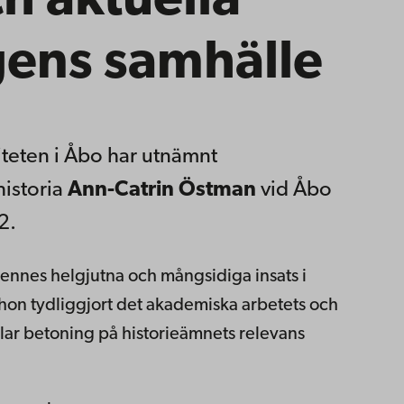
ch aktuella
gens samhälle
teten i Åbo har utnämnt
historia
Ann-Catrin Östman
vid Åbo
2.
nnes helgjutna och mångsidiga insats i
n tydliggjort det akademiska arbetets och
lar betoning på historieämnets relevans