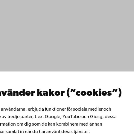
ppgifter
lighet
dd
Facebook
Instagram
YouTube
LinkedIn
Blog
Snapchat
erna
hos oss
os oss
ta med oss
emis bibliotek
vänder kakor (”cookies”)
rligt lärande
ill Åbo Akademi
i Åbo Akademis
ll användarna, erbjuda funktioner för sociala medier och
tverk
e av tredje parter, t.ex. Google, YouTube och Giosg, dessa
 Akademi
information om dig som de kan kombinera med annan
t
r samlat in när du har använt deras tjänster.