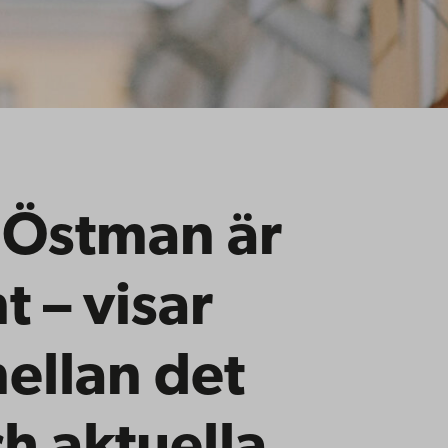
 Östman är
t – visar
llan det