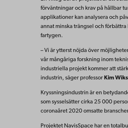
förväntningar och krav på hållbar t
applikationer kan analysera och på
annat minska trängsel och förbättra 
fartygen.
– Vi är ytterst nöjda över möjlighet
vår mångåriga forskning inom tekni
industriella projekt kommer att stär
industrin, säger professor
Kim Wik
Kryssningsindustrin är en betydande
som sysselsätter cirka 25 000 perso
coronaåret 2020 omsatte branschen 
Projektet NavisSpace har en totalb