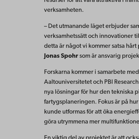
resurser för att vara attraktiva i fra
verksamheten.
– Det utmanande läget erbjuder sa
verksamhetssätt och innovationer til
detta är något vi kommer satsa hårt
Jonas Spohr
som är ansvarig projek
Forskarna kommer i samarbete med
Aaltouniversitetet och PBI Research 
nya lösningar för hur den tekniska p
fartygsplaneringen. Fokus är på hu
kunde utformas för att öka energieff
göra utrymmena mer multifunktionel
En viktig del av projektet är att ock