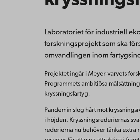
kryssnings
Laboratoriet för industriell e
forskningsprojekt som ska för
omvandlingen inom fartygsind
Projektet ingår i Meyer-varvets fo
Programmets ambitiösa målsättning 
kryssningsfartyg.
Pandemin slog hårt mot kryssningsred
i höjden. Kryssningsrederiernas svaga
rederierna nu behöver tänka extra n