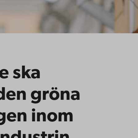
e ska
den gröna
gen inom