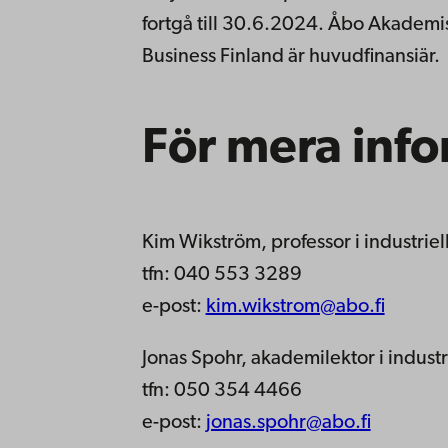
fortgå till 30.6.2024. Åbo Akademi
Business Finland är huvudfinansiär.
För mera info
Kim Wikström, professor i industri
tfn: 040 553 3289
e-post:
kim.wikstrom@abo.fi
Jonas Spohr, akademilektor i indus
tfn: 050 354 4466
e-post:
jonas.spohr@abo.fi