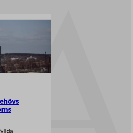
Behövs
orns
fyllda