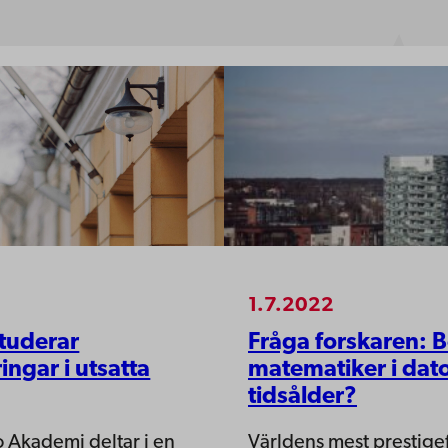
1.7.2022
studerar
Fråga forskaren: 
ingar i utsatta
matematiker i dat
tidsålder?
o Akademi deltar i en
Världens mest prestige