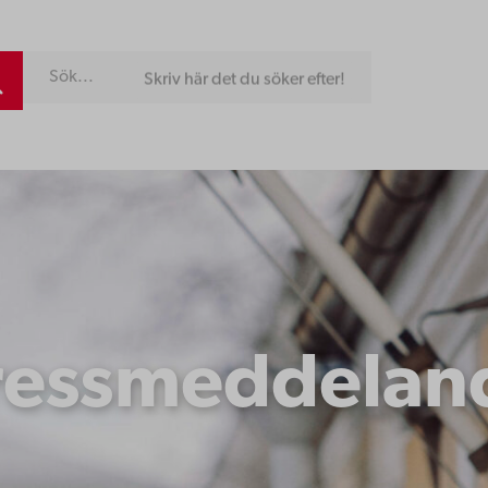
Skriv här det du söker efter!
ressmeddelan