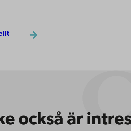
ellt
e också är intre