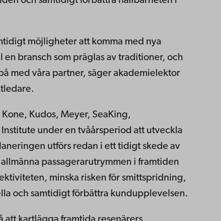
mtiden och samtidigt förbättra hållbarheten i
mtidigt möjligheter att komma med nya
l en bransch som präglas av traditioner, och
 på med våra partner, säger akademielektor
tledare.
 Kone, Kudos, Meyer, SeaKing,
Institute under en tvåårsperiod att utveckla
laneringen utförs redan i ett tidigt skede av
r allmänna passagerarutrymmen i framtiden
ektiviteten, minska risken för smittspridning,
la och samtidigt förbättra kundupplevelsen.
så att kartlägga framtida resenärers