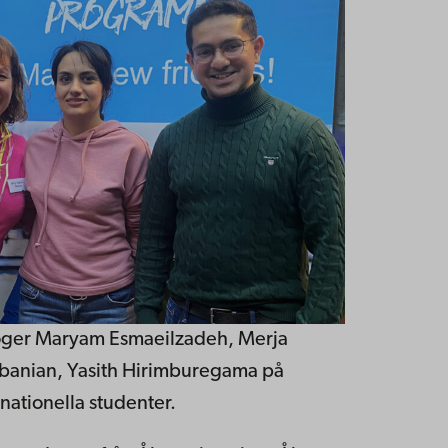
l höger Maryam Esmaeilzadeh, Merja
banian, Yasith Hirimburegama på
ationella studenter.