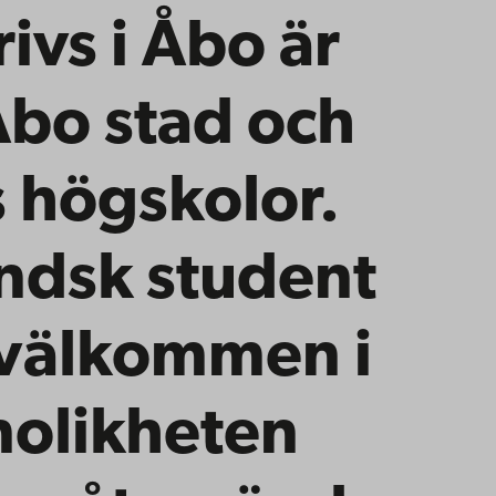
rivs i Åbo är
 Åbo stad och
s högskolor.
ändsk student
 välkommen i
nolikheten