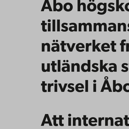
Åbo högsk
tillsammans
nätverket f
utländska 
trivsel i Åb
Att interna