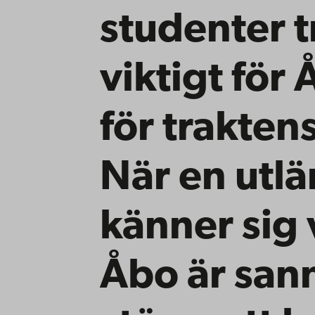
studenter t
viktigt för
för trakten
När en utl
känner sig
Åbo är san