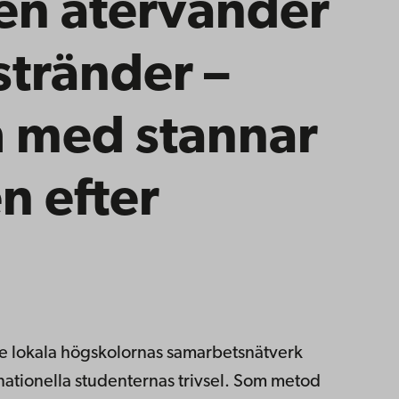
hen återvänder
 stränder –
ch med stannar
n efter
de lokala högskolornas samarbetsnätverk
rnationella studenternas trivsel. Som metod