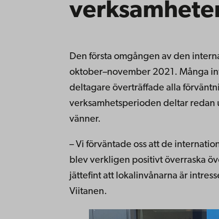
verksamhete
Den första omgången av den interna
oktober–november 2021. Många in
deltagare överträffade alla förväntn
verksamhetsperioden deltar redan u
vänner.
– Vi förväntade oss att de internatio
blev verkligen positivt överraska ö
jättefint att lokalinvånarna är intres
Viitanen.