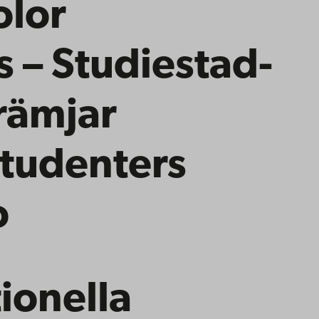
olor
 – Studiestad-
rämjar
studenters
o
tionella