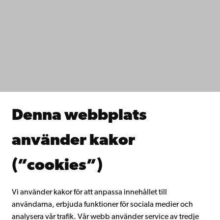
Kontaktuppgifter
Tillgänglighet
Dataskydd
IT-hjälp
Fakulteterna
Studera hos oss
Forska hos oss
Samarbeta med oss
Åbo Akademis bibliotek
Denna webbplats
Kontinuerligt lärande
Donera till Åbo Akademi
använder kakor
Gå med i Åbo Akademis alumnnätverk
Om Åbo Akademi
(”cookies”)
Intranätet
Vi använder kakor för att anpassa innehållet till
användarna, erbjuda funktioner för sociala medier och
Facebook
Instagram
YouTube
LinkedIn
Blog
Snapchat
analysera vår trafik. Vår webb använder service av tredje