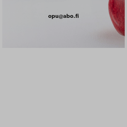
opu@abo.fi
Åbo Akademi
Domkyrkotorget 3
20500 Åbo
Åbo Akademi i Vasa
Strandgatan 2
65100 Vasa