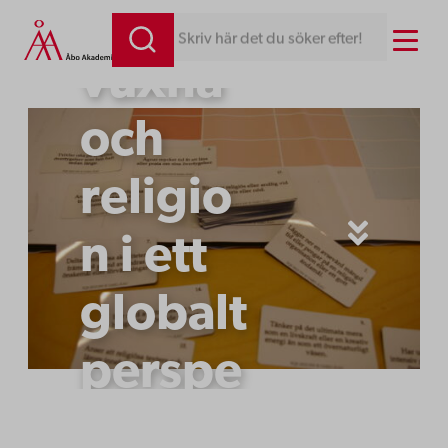
Unga
Hoppa
Menu
Skriv här det du söker efter!
till
vuxna
innehåll
och
religio
n i ett
globalt
perspe
ktiv