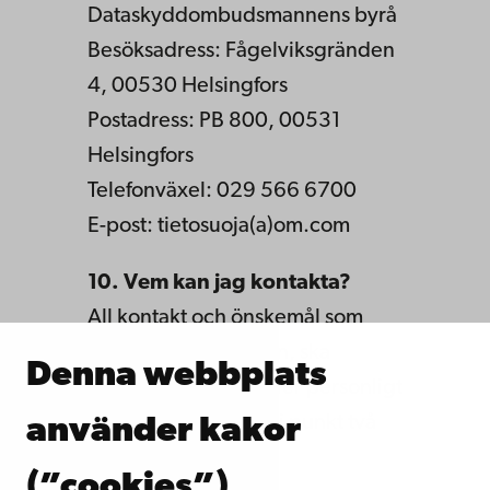
Dataskyddombudsmannens byrå
Besöksadress: Fågelviksgränden
4, 00530 Helsingfors
Postadress: PB 800, 00531
Helsingfors
Telefonväxel: 029 566 6700
E-post: tietosuoja(a)om.com
10. Vem kan jag kontakta?
All kontakt och önskemål som
berör denna anmälan, ska
Denna webbplats
framföras skriftligt eller personligt
till kontaktpersonen i punkt två
använder kakor
(2).
(”cookies”)