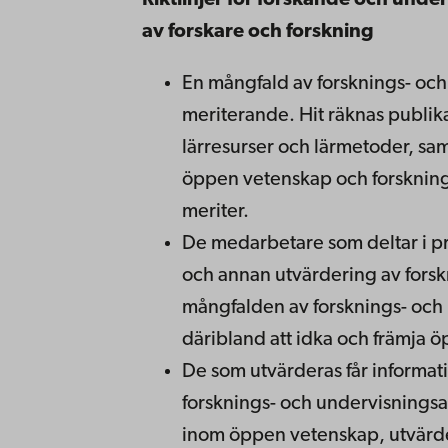
Riktlinjer för forskande och und
av forskare och forskning
En mångfald av forsknings- och 
meriterande. Hit räknas publik
lärresurser och lärmetoder, sa
öppen vetenskap och forskning 
meriter.
De medarbetare som deltar i pr
och annan utvärdering av forskn
mångfalden av forsknings- och 
däribland att idka och främja 
De som utvärderas får informati
forsknings- och undervisningsakt
inom öppen vetenskap, utvärder