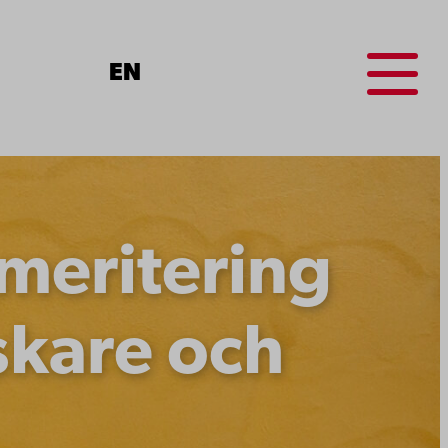
Menu
EN
 meritering
skare och