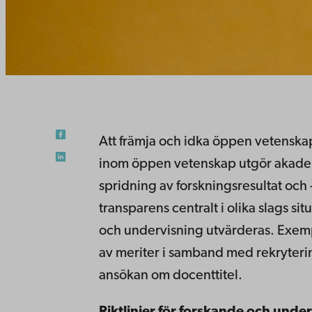
Att främja och idka öppen vetenskap
inom öppen vetenskap utgör akadem
spridning av forskningsresultat oc
transparens centralt i olika slags si
och undervisning utvärderas. Exem
av meriter i samband med rekryter
ansökan om docenttitel.