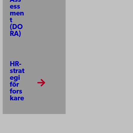
ess
men
t
(DO
RA)
HR-
strat
egi
för
fors
kare