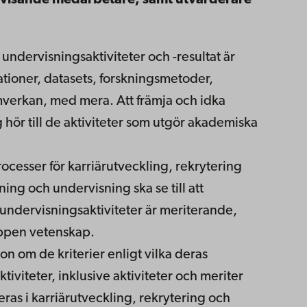
ervisande medarbetare, samt utvärderare
undervisningsaktiviteter och -resultat är
ationer, datasets, forskningsmetoder,
mverkan, med mera. Att främja och idka
hör till de aktiviteter som utgör akademiska
ocesser för karriärutveckling, rekrytering
ing och undervisning ska se till att
undervisningsaktiviteter är meriterande,
öppen vetenskap.
on om de kriterier enligt vilka deras
iviteter, inklusive aktiviteter och meriter
as i karriärutveckling, rekrytering och