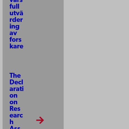
vars
full
utvä
rder
ing
av
fors
kare
The
Decl
arati
on
on
Res
earc
h
Ass