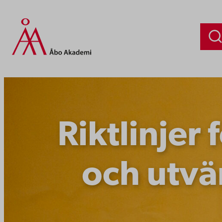
Hoppa
till
innehåll
Riktlinjer
och utvä