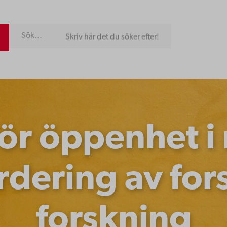
Skriv här det du söker efter!
 för öppenhet i
rdering av for
forskning