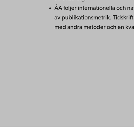
ÅA följer internationella och na
av publikationsmetrik. Tidskri
med andra metoder och en kva
Kontaktu
Åbo Akademi
Tillgäng
Domkyrkotorget 3
Datasky
20500 Åbo
IT-hjälp
Fakultet
Studera 
Åbo Akademi i Vasa
Forska h
Strandgatan 2
Samarbe