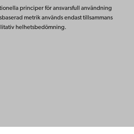
tionella principer för ansvarsfull användning
ftsbaserad metrik används endast tillsammans
litativ helhetsbedömning.
ppgifter
lighet
dd
Facebook
Instagram
YouTube
LinkedIn
Blog
Snapchat
erna
hos oss
os oss
ta med oss