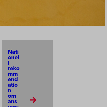
Nati
onel
l
reko
mm
end
atio
n
om
ans